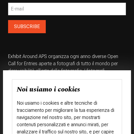
Exhibit Around APS organizza ogni anno diverse Open
Call for Entries aperte a fotografi di tutto il mondo per
dare visibilità all'arte della fotografia. I fotografi
partecipanti hanno la possibilità di venire esposti in
importanti mostre fotografiche e di far parte di libri e
Noi usiamo i cookies
volumi fotografici originali.
Noi usiamo i cookies e altre tecniche di
tracciamento per migliorare la tua esperienza di
navigazione nel nostro sito, per mostrarti
Chi siamo
Associazione
Allestisci mostra
contenuti personalizzati e annunci mirati, per
Trasparenza
analizzare il traffico sul nostro sito, e per capire