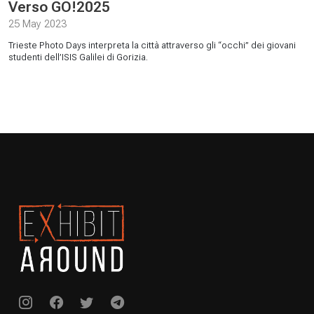
Verso GO!2025
25 May 2023
Trieste Photo Days interpreta la città attraverso gli “occhi” dei giovani
studenti dell’ISIS Galilei di Gorizia.