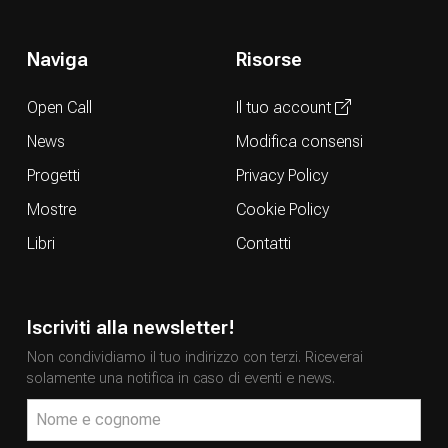
Naviga
Risorse
Open Call
Il tuo account
News
Modifica consensi
Progetti
Privacy Policy
Mostre
Cookie Policy
Libri
Contatti
Iscriviti alla newsletter!
Non condividiamo il tuo indirizzo con terzi. Riceverai
solamente una notifica in caso di eventi e news.